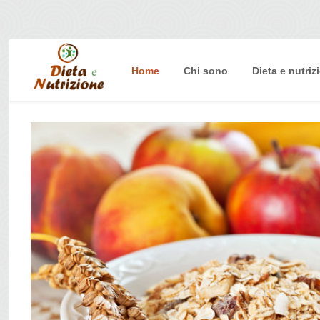
Home
Chi sono
Dieta e nutriz
Home
Chi sono
Dieta e nutrizione
Intolleranze
Terapie Naturali