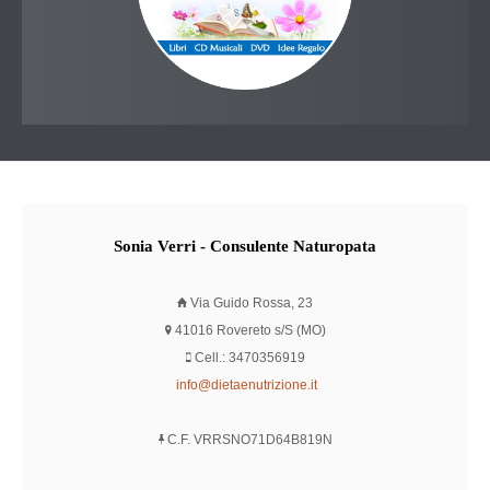
Sonia
Verri - Consulente Naturopata
Via Guido Rossa, 23
41016 Rovereto s/S (MO)
Cell.: 3470356919
info@dietaenutrizione.it
C.F. VRRSNO71D64B819N