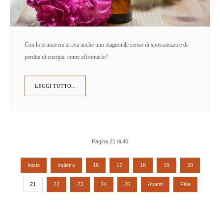
Con la primavera arriva anche uno stagionale senso di spossatezza e di
perdita di energia, come affrontarlo?
LEGGI TUTTO...
Pagina 21 di 40
Inizio
Indietro
16
17
18
19
20
21
22
23
24
25
Avanti
Fine