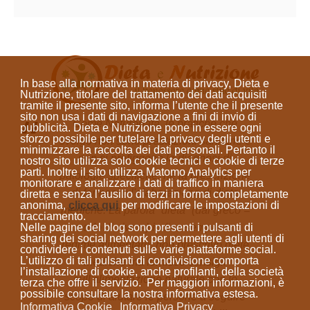
In base alla normativa in materia di privacy, Dieta e
Nutrizione, titolare del trattamento dei dati acquisiti
tramite il presente sito, informa l’utente che il presente
sito
non usa i dati di navigazione a fini di invio di
Come Naturopata, le pratiche che
pubblicità
. Dieta e Nutrizione
pone in essere ogni
sforzo possibile per tutelare la privacy degli utenti e
svolgo non sono prestazioni sanitarie e
minimizzare la raccolta dei dati personali
. Pertanto il
non si prefiggono la diagnosi di
nostro sito utilizza solo cookie tecnici e cookie di terze
parti. Inoltre il sito utilizza Matomo Analytics per
patologie specifiche, né la prescrizione
monitorare e analizzare i dati di traffico in maniera
di farmaci o l'elaborazione di diete
diretta e senza l’ausilio di terzi in forma completamente
anonima
,
clicca qui
per modificare le impostazioni di
mediche. La parola “dieta”
(dal greco =
tracciamento.
Nelle pagine del blog sono presenti i pulsanti di
modo di vivere)
indica sempre un
sharing dei social network per permettere agli utenti di
regime alimentare; non prescrivo diete
condividere i contenuti sulle varie piattaforme social.
L’utilizzo di tali pulsanti di condivisione comporta
mediche ma fornisco consigli
l’installazione di cookie, anche profilanti, della società
sull'alimentazione naturale con lo
terza che offre il servizio. Per maggiori informazioni, è
possibile consultare la nostra informativa estesa.
scopo di aiutare le persone a seguire
Informativa Cookie
Informativa Privacy