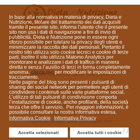
In base alla normativa in materia di privacy, Dieta e
Nutrizione, titolare del trattamento dei dati acquisiti
tramite il presente sito, informa l’utente che il presente
sito
non usa i dati di navigazione a fini di invio di
Come Naturopata, le pratiche che
pubblicità
. Dieta e Nutrizione
pone in essere ogni
sforzo possibile per tutelare la privacy degli utenti e
svolgo non sono prestazioni sanitarie e
minimizzare la raccolta dei dati personali
. Pertanto il
non si prefiggono la diagnosi di
nostro sito utilizza solo cookie tecnici e cookie di terze
parti. Inoltre il sito utilizza Matomo Analytics per
patologie specifiche, né la prescrizione
monitorare e analizzare i dati di traffico in maniera
di farmaci o l'elaborazione di diete
diretta e senza l’ausilio di terzi in forma completamente
anonima
,
clicca qui
per modificare le impostazioni di
mediche. La parola “dieta”
(dal greco =
tracciamento.
modo di vivere)
indica sempre un
Nelle pagine del blog sono presenti i pulsanti di
sharing dei social network per permettere agli utenti di
regime alimentare; non prescrivo diete
condividere i contenuti sulle varie piattaforme social.
L’utilizzo di tali pulsanti di condivisione comporta
mediche ma fornisco consigli
l’installazione di cookie, anche profilanti, della società
sull'alimentazione naturale con lo
terza che offre il servizio. Per maggiori informazioni, è
possibile consultare la nostra informativa estesa.
scopo di aiutare le persone a seguire
Informativa Cookie
Informativa Privacy
regole alimentari sane conciliabili con
la loro costituzione e stile di vita.
Accetta selezionati
Accetta tutti i cookie