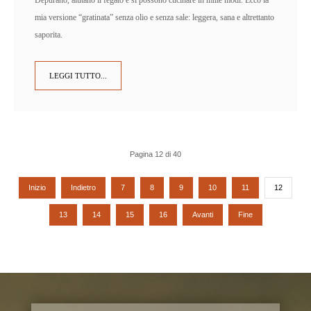
mia versione “gratinata” senza olio e senza sale: leggera, sana e altrettanto
saporita.
LEGGI TUTTO...
Pagina 12 di 40
Inizio
Indietro
7
8
9
10
11
12
13
14
15
16
Avanti
Fine