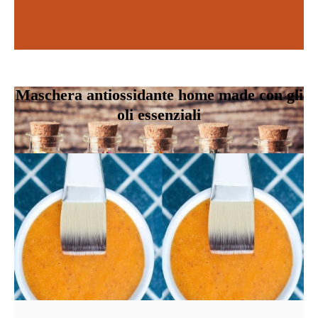
Scopri di più
SCOPRI DI PIÙ
Maschera antiossidante home made con gli
oli essenziali