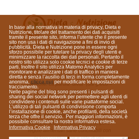
In base alla normativa in materia di privacy, Dieta e
Nutrizione, titolare del trattamento dei dati acquisiti
tramite il presente sito, informa l’utente che il presente
sito
non usa i dati di navigazione a fini di invio di
Come Naturopata, le pratiche che
pubblicità
. Dieta e Nutrizione
pone in essere ogni
sforzo possibile per tutelare la privacy degli utenti e
svolgo non sono prestazioni sanitarie e
minimizzare la raccolta dei dati personali
. Pertanto il
non si prefiggono la diagnosi di
nostro sito utilizza solo cookie tecnici e cookie di terze
parti. Inoltre il sito utilizza Matomo Analytics per
patologie specifiche, né la prescrizione
monitorare e analizzare i dati di traffico in maniera
di farmaci o l'elaborazione di diete
diretta e senza l’ausilio di terzi in forma completamente
anonima
,
clicca qui
per modificare le impostazioni di
mediche. La parola “dieta”
(dal greco =
tracciamento.
modo di vivere)
indica sempre un
Nelle pagine del blog sono presenti i pulsanti di
sharing dei social network per permettere agli utenti di
regime alimentare; non prescrivo diete
condividere i contenuti sulle varie piattaforme social.
L’utilizzo di tali pulsanti di condivisione comporta
mediche ma fornisco consigli
l’installazione di cookie, anche profilanti, della società
sull'alimentazione naturale con lo
terza che offre il servizio. Per maggiori informazioni, è
possibile consultare la nostra informativa estesa.
scopo di aiutare le persone a seguire
Informativa Cookie
Informativa Privacy
regole alimentari sane conciliabili con
la loro costituzione e stile di vita.