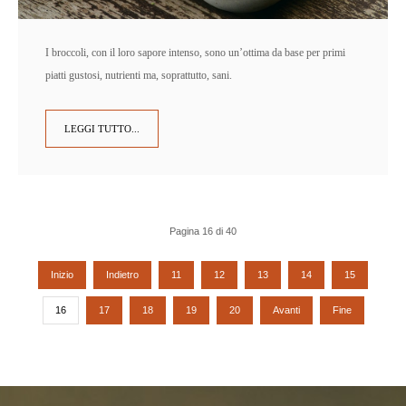
I broccoli, con il loro sapore intenso, sono un’ottima da base per primi
piatti gustosi, nutrienti ma, soprattutto, sani.
LEGGI TUTTO...
Pagina 16 di 40
Inizio
Indietro
11
12
13
14
15
16
17
18
19
20
Avanti
Fine