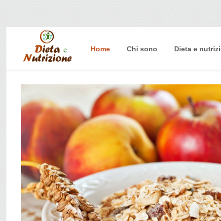
Home
Chi sono
Dieta e nutriz
Home
Chi sono
Dieta e nutrizione
Intolleranze
Terapie Naturali