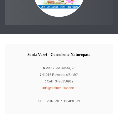
Sonia
Verri - Consulente Naturopata
Via Guido Rossa, 23
41016 Rovereto s/S (MO)
Cell.: 3470356919
info@dietaenutrizione.it
C.F. VRRSNO71D64B819N