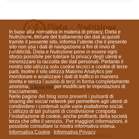
In base alla normativa in materia di privacy, Dieta e
Nutrizione, titolare del trattamento dei dati acquisiti
tramite il presente sito, informa l’utente che il presente
sito
non usa i dati di navigazione a fini di invio di
Come Naturopata, le pratiche che
pubblicità
. Dieta e Nutrizione
pone in essere ogni
sforzo possibile per tutelare la privacy degli utenti e
svolgo non sono prestazioni sanitarie e
minimizzare la raccolta dei dati personali
. Pertanto il
non si prefiggono la diagnosi di
nostro sito utilizza solo cookie tecnici e cookie di terze
parti. Inoltre il sito utilizza Matomo Analytics per
patologie specifiche, né la prescrizione
monitorare e analizzare i dati di traffico in maniera
di farmaci o l'elaborazione di diete
diretta e senza l’ausilio di terzi in forma completamente
anonima
,
clicca qui
per modificare le impostazioni di
mediche. La parola “dieta”
(dal greco =
tracciamento.
modo di vivere)
indica sempre un
Nelle pagine del blog sono presenti i pulsanti di
sharing dei social network per permettere agli utenti di
regime alimentare; non prescrivo diete
condividere i contenuti sulle varie piattaforme social.
L’utilizzo di tali pulsanti di condivisione comporta
mediche ma fornisco consigli
l’installazione di cookie, anche profilanti, della società
sull'alimentazione naturale con lo
terza che offre il servizio. Per maggiori informazioni, è
possibile consultare la nostra informativa estesa.
scopo di aiutare le persone a seguire
Informativa Cookie
Informativa Privacy
regole alimentari sane conciliabili con