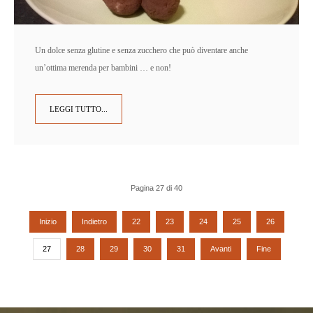
Un dolce senza glutine e senza zucchero che può diventare anche
un’ottima merenda per bambini … e non!
LEGGI TUTTO...
Pagina 27 di 40
Inizio
Indietro
22
23
24
25
26
27
28
29
30
31
Avanti
Fine