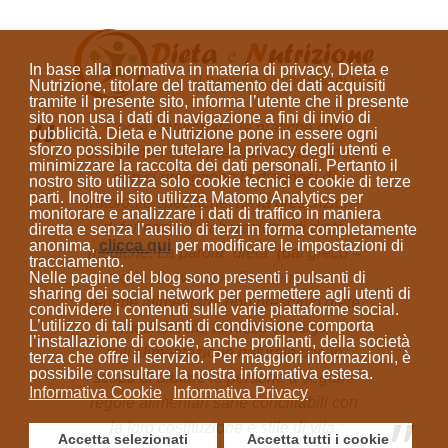
In base alla normativa in materia di privacy, Dieta e
Nutrizione, titolare del trattamento dei dati acquisiti
tramite il presente sito, informa l’utente che il presente
sito
non usa i dati di navigazione a fini di invio di
Come Naturopata, le pratiche che
pubblicità
. Dieta e Nutrizione
pone in essere ogni
sforzo possibile per tutelare la privacy degli utenti e
svolgo non sono prestazioni sanitarie e
minimizzare la raccolta dei dati personali
. Pertanto il
non si prefiggono la diagnosi di
nostro sito utilizza solo cookie tecnici e cookie di terze
parti. Inoltre il sito utilizza Matomo Analytics per
patologie specifiche, né la prescrizione
monitorare e analizzare i dati di traffico in maniera
di farmaci o l'elaborazione di diete
diretta e senza l’ausilio di terzi in forma completamente
anonima
,
clicca qui
per modificare le impostazioni di
mediche. La parola “dieta”
(dal greco =
tracciamento.
Nelle pagine del blog sono presenti i pulsanti di
modo di vivere)
indica sempre un
sharing dei social network per permettere agli utenti di
regime alimentare; non prescrivo diete
condividere i contenuti sulle varie piattaforme social.
L’utilizzo di tali pulsanti di condivisione comporta
mediche ma fornisco consigli
l’installazione di cookie, anche profilanti, della società
sull'alimentazione naturale con lo
terza che offre il servizio. Per maggiori informazioni, è
possibile consultare la nostra informativa estesa.
scopo di aiutare le persone a seguire
Informativa Cookie
Informativa Privacy
regole alimentari sane conciliabili con
la loro costituzione e stile di vita.
Accetta selezionati
Accetta tutti i cookie