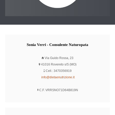
Sonia
Verri - Consulente Naturopata
Via Guido Rossa, 23
41016 Rovereto s/S (MO)
Cell.: 3470356919
info@dietaenutrizione.it
C.F. VRRSNO71D64B819N