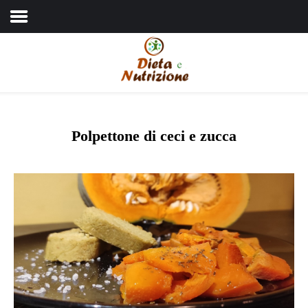
Home
Chi sono
Dieta e nutrizione
Polpettone di ceci e zucca
Intolleranze
Terapie Naturali