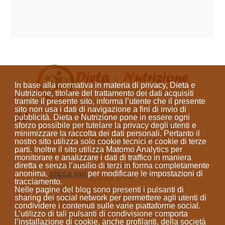
In base alla normativa in materia di privacy, Dieta e
Nutrizione, titolare del trattamento dei dati acquisiti
tramite il presente sito, informa l’utente che il presente
sito
non usa i dati di navigazione a fini di invio di
Come Naturopata, le pratiche che
pubblicità
. Dieta e Nutrizione
pone in essere ogni
sforzo possibile per tutelare la privacy degli utenti e
svolgo non sono prestazioni sanitarie e
minimizzare la raccolta dei dati personali
. Pertanto il
non si prefiggono la diagnosi di
nostro sito utilizza solo cookie tecnici e cookie di terze
parti. Inoltre il sito utilizza Matomo Analytics per
patologie specifiche, né la prescrizione
monitorare e analizzare i dati di traffico in maniera
di farmaci o l'elaborazione di diete
diretta e senza l’ausilio di terzi in forma completamente
anonima
,
clicca qui
per modificare le impostazioni di
mediche. La parola “dieta”
(dal greco =
tracciamento.
modo di vivere)
indica sempre un
Nelle pagine del blog sono presenti i pulsanti di
sharing dei social network per permettere agli utenti di
regime alimentare; non prescrivo diete
condividere i contenuti sulle varie piattaforme social.
L’utilizzo di tali pulsanti di condivisione comporta
mediche ma fornisco consigli
l’installazione di cookie, anche profilanti, della società