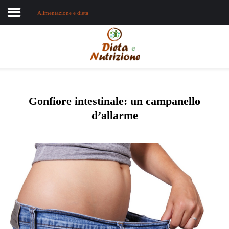
Alimentazione e dieta
Home
Chi sono
Dieta e nutrizione
Gonfiore intestinale: un campanello
d’allarme
Intolleranze
Terapie Naturali