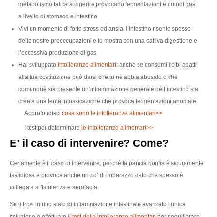
metabolismo fatica a digerire provocano fermentazioni e quindi gas
a livello di stomaco e intestino
Vivi un momento di forte stress ed ansia: l’intestino risente spesso
delle nostre preoccupazioni e lo mostra con una cattiva digestione e
l’eccessiva produzione di gas
Hai sviluppato
intolleranze alimentari
: anche se consumi i cibi adatti
alla tua costituzione può darsi che tu ne abbia abusato o che
comunque sia presente un’infiammazione generale dell’intestino sia
creata una lenta intossicazione che provoca fermentazioni anomale.
Approfondisci
cosa sono le intolleranze alimentari>>
I test per determinare
le intolleranze alimentari>>
E’ il caso di intervenire? Come?
Certamente è il caso di intervenire, perché la pancia gonfia è sicuramente
fastidiosa e provoca anche un po’ di imbarazzo dato che spesso è
collegata a flatulenza e aerofagia.
Se ti trovi in uno stato di infiammazione intestinale avanzato l’unica
soluzione è effettuare il
test delle intolleranze alimentari
per riequilibrare