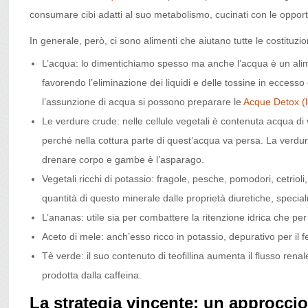
consumare cibi adatti al suo metabolismo, cucinati con le oppor
In generale, però, ci sono alimenti che aiutano tutte le costituzio
L’acqua: lo dimentichiamo spesso ma anche l’acqua è un aliment
favorendo l’eliminazione dei liquidi e delle tossine in eccess
l’assunzione di acqua si possono preparare le
Acque Detox (l
Le verdure crude: nelle cellule vegetali è contenuta acqua 
perché nella cottura parte di quest’acqua va persa. La verdu
drenare corpo e gambe è l’asparago.
Vegetali ricchi di potassio: fragole, pesche, pomodori, cetri
quantità di questo minerale dalle proprietà diuretiche, special
L’ananas: utile sia per combattere la ritenzione idrica che per
Aceto di mele: anch’esso ricco in potassio, depurativo per il 
Tè verde: il suo contenuto di teofillina aumenta il flusso rena
prodotta dalla caffeina.
La strategia vincente: un approccio 