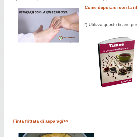
Come depurarsi con la ri
2) Utilizza queste tisane per
Finta frittata di asparagi>>