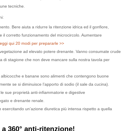
tune tecniche.
ni:
o. Bere aiuta a ridurre la ritenzione idrica ed il gonfiore,
o e il corretto funzionamento del microcircolo. Aumentare
eggi qui 20 modi per prepararle >>
di vegetazione ad elevato potere drenante. Vanno consumate crude
ra di stagione che non deve mancare sulla nostra tavola per
oli, albicocche e banane sono alimenti che contengono buone
mente se si diminuisce l’apporto di sodio (il sale da cucina).
 le sue proprietà anti-infiammatorie e digestive
fegato e drenante renale.
le esercitando un’azione diuretica più intensa rispetto a quella
a 360° anti-ritenzione!