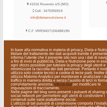
41016 Rovereto s/S (MO)
Cell.: 3470356919
info@dietaenutrizione.it
C.F. VRRSNO71D64B819N
In base alla normativa in materia di privacy, Dieta e Nutri
titolare del trattamento dei dati acquisiti tramite il presente
informa l’utente che il presente sito
non usa i dati di nav
a fini di invio di pubblicità
. Dieta e Nutrizione
pone in ess
ogni sforzo possibile per tutelare la privacy degli utenti e
minimizzare la raccolta dei dati personali
. Pertanto il nost
utilizza solo cookie tecnici e cookie di terze parti. Inoltre il
utilizza Matomo Analytics per monitorare e analizzare i da
traffico in maniera diretta e senza l’ausilio di terzi in form
Come Naturopata, le pratiche che svolgo non so
completamente anonima
,
clicca qui
per modificare le
impostazioni di tracciamento.
o l'elaborazione di diete mediche. La parol
Nelle pagine del blog sono presenti i pulsanti di sharing 
social network per permettere agli utenti di condividere i
fornisco consigli sull'alimentazione naturale c
contenuti sulle varie piattaforme social.
L’utilizzo di tali pulsanti di condivisione comporta l’instal