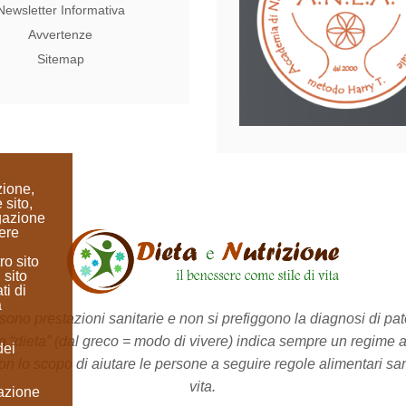
Newsletter Informativa
Avvertenze
Sitemap
zione,
 sito,
igazione
ere
ro sito
 sito
ti di
a
no prestazioni sanitarie e non si prefiggono la diagnosi di pato
a “dieta”
(dal greco = modo di vivere)
indica sempre un regime a
dei
on lo scopo di aiutare le persone a seguire regole alimentari sane 
vita.
lazione