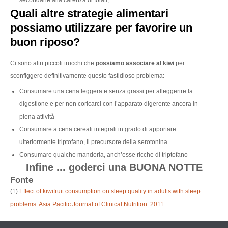
secondarie alla carenza di folati;
Quali altre strategie alimentari
possiamo utilizzare per favorire un
buon riposo?
Ci sono altri piccoli trucchi che
possiamo associare al kiwi
per
sconfiggere definitivamente questo fastidioso problema:
Consumare una cena leggera e senza grassi per alleggerire la
digestione e per non coricarci con l’apparato digerente ancora in
piena attività
Consumare a cena cereali integrali in grado di apportare
ulteriormente triptofano, il precursore della serotonina
Consumare qualche mandorla, anch’esse ricche di triptofano
Infine ... goderci una BUONA NOTTE
Fonte
(1)
Effect of kiwifruit consumption on sleep quality in adults with sleep
problems. Asia Pacific Journal of Clinical Nutrition. 2011