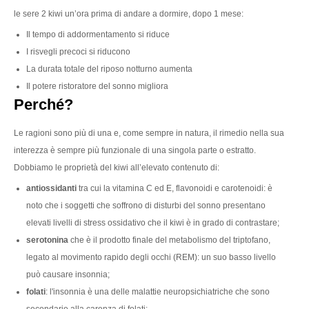
le sere 2 kiwi un’ora prima di andare a dormire, dopo 1 mese:
Il tempo di addormentamento si riduce
I risvegli precoci si riducono
La durata totale del riposo notturno aumenta
Il potere ristoratore del sonno migliora
Perché?
Le ragioni sono più di una e, come sempre in natura, il rimedio nella sua
interezza è sempre più funzionale di una singola parte o estratto.
Dobbiamo le proprietà del kiwi all’elevato contenuto di:
antiossidanti
tra cui la vitamina C ed E, flavonoidi e carotenoidi: è
noto che i soggetti che soffrono di disturbi del sonno presentano
elevati livelli di stress ossidativo che il kiwi è in grado di contrastare;
serotonina
che è il prodotto finale del metabolismo del triptofano,
legato al movimento rapido degli occhi (REM): un suo basso livello
può causare insonnia;
folati
: l'insonnia è una delle malattie neuropsichiatriche che sono