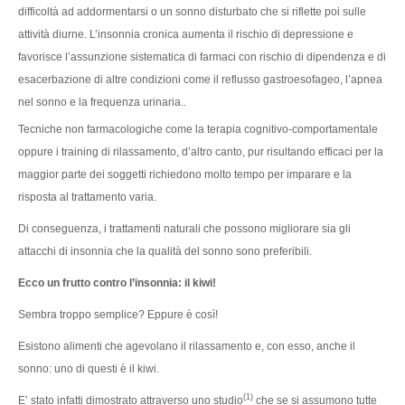
difficoltà ad addormentarsi o un sonno disturbato che si riflette poi sulle
attività diurne. L’insonnia cronica aumenta il rischio di depressione e
favorisce l’assunzione sistematica di farmaci con rischio di dipendenza e di
esacerbazione di altre condizioni come il reflusso gastroesofageo, l’apnea
nel sonno e la frequenza urinaria..
Tecniche non farmacologiche come la terapia cognitivo-comportamentale
oppure i training di rilassamento, d’altro canto, pur risultando efficaci per la
maggior parte dei soggetti richiedono molto tempo per imparare e la
risposta al trattamento varia.
Di conseguenza, i trattamenti naturali che possono migliorare sia gli
attacchi di insonnia che la qualità del sonno sono preferibili.
Ecco un frutto contro l’insonnia: il kiwi!
Sembra troppo semplice? Eppure è così!
Esistono alimenti che agevolano il rilassamento e, con esso, anche il
sonno: uno di questi è il kiwi.
(1)
E’ stato infatti dimostrato attraverso uno studio
che se si assumono tutte