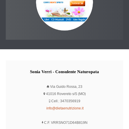
Sonia
Verri - Consulente Naturopata
Via Guido Rossa, 23
41016 Rovereto s/S (MO)
Cell.: 3470356919
info@dietaenutrizione.it
C.F. VRRSNO71D64B819N