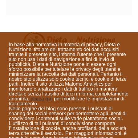
In base alla normativa in materia di privacy, Dieta e
Nutrizione, titolare del trattamento dei dati acquisiti
tramite il presente sito, informa l’utente che il presente
sito
non usa i dati di navigazione a fini di invio di
Come Naturopata, le pratiche che
pubblicità
. Dieta e Nutrizione
pone in essere ogni
sforzo possibile per tutelare la privacy degli utenti e
svolgo non sono prestazioni sanitarie e
minimizzare la raccolta dei dati personali
. Pertanto il
non si prefiggono la diagnosi di
nostro sito utilizza solo cookie tecnici e cookie di terze
parti. Inoltre il sito utilizza Matomo Analytics per
patologie specifiche, né la prescrizione
monitorare e analizzare i dati di traffico in maniera
di farmaci o l'elaborazione di diete
diretta e senza l’ausilio di terzi in forma completamente
anonima
,
clicca qui
per modificare le impostazioni di
mediche. La parola “dieta”
(dal greco =
tracciamento.
Nelle pagine del blog sono presenti i pulsanti di
modo di vivere)
indica sempre un
sharing dei social network per permettere agli utenti di
regime alimentare; non prescrivo diete
condividere i contenuti sulle varie piattaforme social.
L’utilizzo di tali pulsanti di condivisione comporta
mediche ma fornisco consigli
l’installazione di cookie, anche profilanti, della società
sull'alimentazione naturale con lo
terza che offre il servizio. Per maggiori informazioni, è