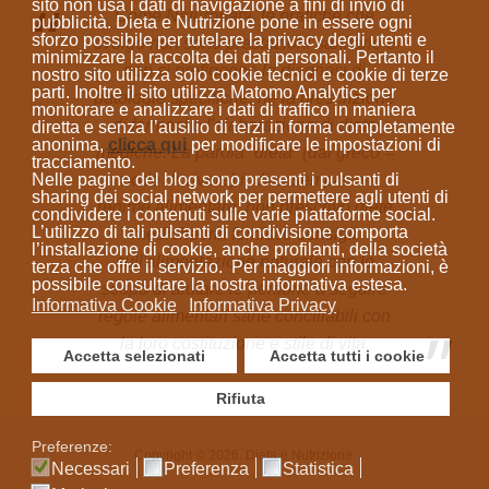
sito
non usa i dati di navigazione a fini di invio di
Come Naturopata, le pratiche che
pubblicità
. Dieta e Nutrizione
pone in essere ogni
sforzo possibile per tutelare la privacy degli utenti e
svolgo non sono prestazioni sanitarie e
minimizzare la raccolta dei dati personali
. Pertanto il
non si prefiggono la diagnosi di
nostro sito utilizza solo cookie tecnici e cookie di terze
parti. Inoltre il sito utilizza Matomo Analytics per
patologie specifiche, né la prescrizione
monitorare e analizzare i dati di traffico in maniera
di farmaci o l'elaborazione di diete
diretta e senza l’ausilio di terzi in forma completamente
anonima
,
clicca qui
per modificare le impostazioni di
mediche. La parola “dieta”
(dal greco =
tracciamento.
Nelle pagine del blog sono presenti i pulsanti di
modo di vivere)
indica sempre un
sharing dei social network per permettere agli utenti di
regime alimentare; non prescrivo diete
condividere i contenuti sulle varie piattaforme social.
L’utilizzo di tali pulsanti di condivisione comporta
mediche ma fornisco consigli
l’installazione di cookie, anche profilanti, della società
sull'alimentazione naturale con lo
terza che offre il servizio. Per maggiori informazioni, è
possibile consultare la nostra informativa estesa.
scopo di aiutare le persone a seguire
Informativa Cookie
Informativa Privacy
regole alimentari sane conciliabili con
la loro costituzione e stile di vita.
Accetta selezionati
Accetta tutti i cookie
Rifiuta
Preferenze:
Copyright © 2026. Dieta e Nutrizione.
Necessari
Preferenza
Statistica