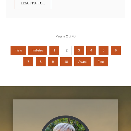
LEGGI TUTTO...
Pagina 2 di 40
Inizio
Indietro
1
2
3
4
5
6
7
8
9
10
Avanti
Fine