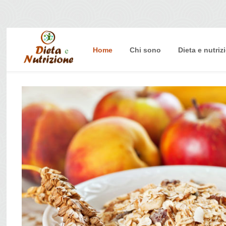
Home
Chi sono
Dieta e nutriz
Home
Chi sono
Dieta e nutrizione
Intolleranze
Terapie Naturali