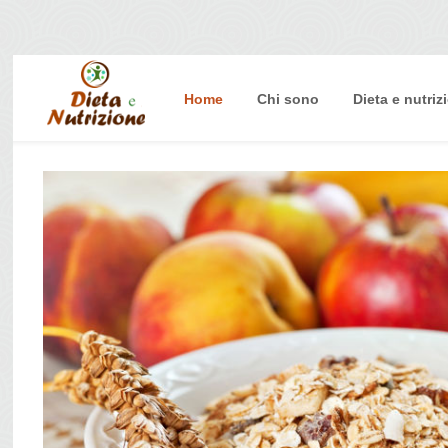
Home
Chi sono
Dieta e nutriz
Home
Chi sono
Dieta e nutrizione
Intolleranze
Terapie Naturali