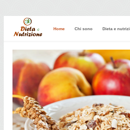
Home
Chi sono
Dieta e nutriz
Home
Chi sono
Dieta e nutrizione
Intolleranze
Terapie Naturali