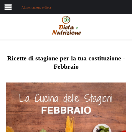
Alimentazione e dieta
Home
Chi sono
Dieta e nutrizione
Ricette di stagione per la tua costituzione -
Febbraio
Intolleranze
Terapie Naturali