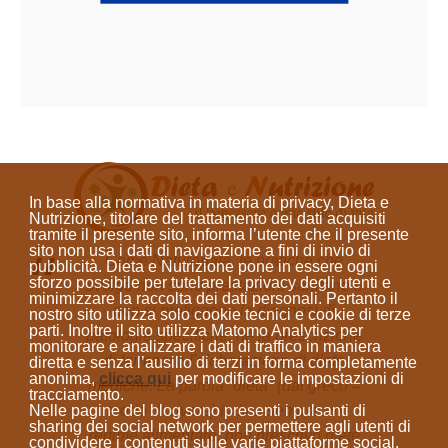
In base alla normativa in materia di privacy, Dieta e
Nutrizione, titolare del trattamento dei dati acquisiti
tramite il presente sito, informa l’utente che il presente
sito
non usa i dati di navigazione a fini di invio di
Come Naturopata, le pratiche che
pubblicità
. Dieta e Nutrizione
pone in essere ogni
sforzo possibile per tutelare la privacy degli utenti e
svolgo non sono prestazioni sanitarie e
minimizzare la raccolta dei dati personali
. Pertanto il
non si prefiggono la diagnosi di
nostro sito utilizza solo cookie tecnici e cookie di terze
parti. Inoltre il sito utilizza Matomo Analytics per
patologie specifiche, né la prescrizione
monitorare e analizzare i dati di traffico in maniera
di farmaci o l'elaborazione di diete
diretta e senza l’ausilio di terzi in forma completamente
anonima
,
clicca qui
per modificare le impostazioni di
mediche. La parola “dieta”
(dal greco =
tracciamento.
Nelle pagine del blog sono presenti i pulsanti di
modo di vivere)
indica sempre un
sharing dei social network per permettere agli utenti di
regime alimentare; non prescrivo diete
condividere i contenuti sulle varie piattaforme social.