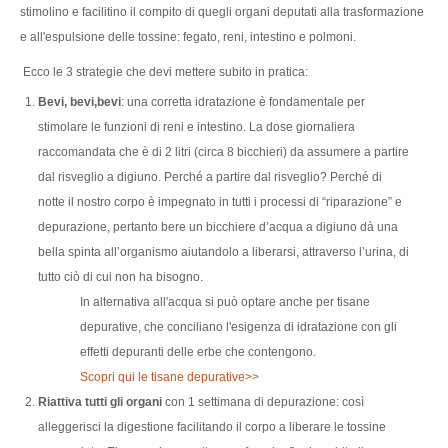
stimolino e facilitino il compito di quegli organi deputati alla trasformazione
e all'espulsione delle tossine: fegato, reni, intestino e polmoni.
Ecco le 3 strategie che devi mettere subito in pratica:
Bevi, bevi,bevi
: una corretta idratazione è fondamentale per
stimolare le funzioni di reni e intestino. La dose giornaliera
raccomandata che è di 2 litri (circa 8 bicchieri) da assumere a partire
dal risveglio a digiuno. Perché a partire dal risveglio? Perché di
notte il nostro corpo è impegnato in tutti i processi di “riparazione” e
depurazione, pertanto bere un bicchiere d’acqua a digiuno dà una
bella spinta all’organismo aiutandolo a liberarsi, attraverso l’urina, di
tutto ciò di cui non ha bisogno.
In alternativa all'acqua si può optare anche per tisane
depurative, che conciliano l'esigenza di idratazione con gli
effetti depuranti delle erbe che contengono.
Scopri qui le tisane depurative>>
Riattiva tutti gli organi
con 1 settimana di depurazione: così
alleggerisci la digestione facilitando il corpo a liberare le tossine