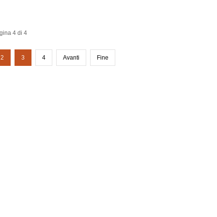
gina 4 di 4
2
3
4
Avanti
Fine