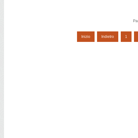
Pa
Inizio
Indietro
1