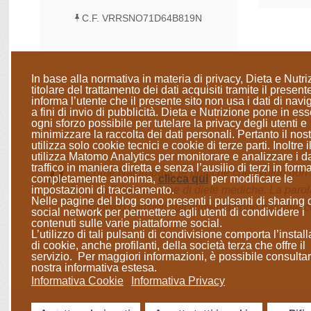
C.F. VRRSNO71D64B819N
In base alla normativa in materia di privacy, Dieta e Nutri
titolare del trattamento dei dati acquisiti tramite il presente
informa l’utente che il presente sito
non usa i dati di nav
a fini di invio di pubblicità
. Dieta e Nutrizione
pone in ess
ogni sforzo possibile per tutelare la privacy degli utenti e
minimizzare la raccolta dei dati personali
. Pertanto il nost
utilizza solo cookie tecnici e cookie di terze parti. Inoltre il
utilizza Matomo Analytics per monitorare e analizzare i da
traffico in maniera diretta e senza l’ausilio di terzi in form
Come Naturopata, le pratiche che svolgo non so
completamente anonima
,
clicca qui
per modificare le
o l'elaborazione di diete mediche. La parol
impostazioni di tracciamento.
Nelle pagine del blog sono presenti i pulsanti di sharing 
fornisco consigli sull'alimentazione naturale c
social network per permettere agli utenti di condividere i
contenuti sulle varie piattaforme social.
L’utilizzo di tali pulsanti di condivisione comporta l’instal
di cookie, anche profilanti, della società terza che offre il
servizio. Per maggiori informazioni, è possibile consultar
nostra informativa estesa.
Informativa Cookie
Informativa Privacy