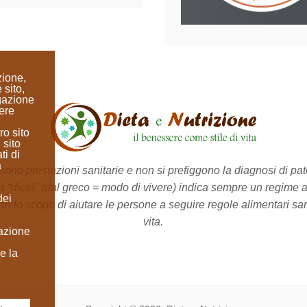
zione,
 sito,
igazione
ere
ro sito
 sito
ti di
a
no prestazioni sanitarie e non si prefiggono la diagnosi di pato
a “dieta”
(dal greco = modo di vivere)
indica sempre un regime a
dei
on lo scopo di aiutare le persone a seguire regole alimentari sane 
vita.
lazione
e la