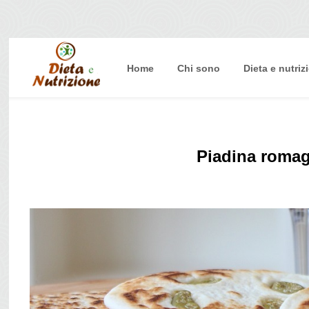
Home
Chi sono
Dieta e nutriz
Home
Chi sono
Dieta e nutrizione
Piadina romag
Intolleranze
Terapie Naturali