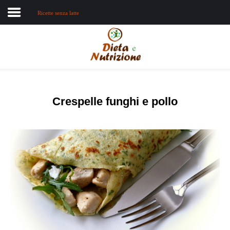
Ricette senza latte
Home
Chi sono
Dieta e nutrizione
Crespelle funghi e pollo
Intolleranze
Terapie Naturali