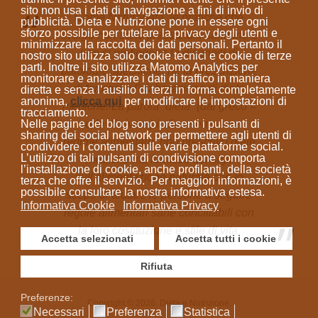
sito
non usa i dati di navigazione a fini di invio di
Come Naturopata, le pratiche che
pubblicità
. Dieta e Nutrizione
pone in essere ogni
sforzo possibile per tutelare la privacy degli utenti e
svolgo non sono prestazioni sanitarie e
minimizzare la raccolta dei dati personali
. Pertanto il
non si prefiggono la diagnosi di
nostro sito utilizza solo cookie tecnici e cookie di terze
parti. Inoltre il sito utilizza Matomo Analytics per
patologie specifiche, né la prescrizione
monitorare e analizzare i dati di traffico in maniera
di farmaci o l'elaborazione di diete
diretta e senza l’ausilio di terzi in forma completamente
anonima
,
clicca qui
per modificare le impostazioni di
mediche. La parola “dieta”
(dal greco =
tracciamento.
Nelle pagine del blog sono presenti i pulsanti di
modo di vivere)
indica sempre un
sharing dei social network per permettere agli utenti di
regime alimentare; non prescrivo diete
condividere i contenuti sulle varie piattaforme social.
L’utilizzo di tali pulsanti di condivisione comporta
mediche ma fornisco consigli
l’installazione di cookie, anche profilanti, della società
sull'alimentazione naturale con lo
terza che offre il servizio. Per maggiori informazioni, è
possibile consultare la nostra informativa estesa.
scopo di aiutare le persone a seguire
Informativa Cookie
Informativa Privacy
regole alimentari sane conciliabili con
la loro costituzione e stile di vita.
Accetta selezionati
Accetta tutti i cookie
Rifiuta
Preferenze:
Copyright © 2026. Dieta e Nutrizione.
Necessari
Preferenza
Statistica