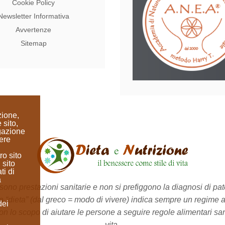
Cookie Policy
Newsletter Informativa
Avvertenze
Sitemap
zione,
 sito,
igazione
ere
ro sito
 sito
ti di
a
no prestazioni sanitarie e non si prefiggono la diagnosi di pato
a “dieta”
(dal greco = modo di vivere)
indica sempre un regime a
dei
on lo scopo di aiutare le persone a seguire regole alimentari sane 
vita.