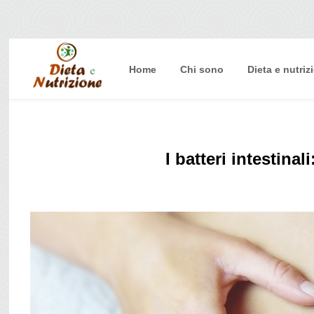
Home
Chi sono
Dieta e nutriz
Home
Chi sono
Dieta e nutrizione
I batteri intestinal
Intolleranze
Terapie Naturali