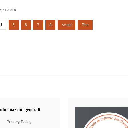
gina 4 di 8
4
5
6
7
8
Avanti
Fine
Informazioni
generali
Privacy Policy