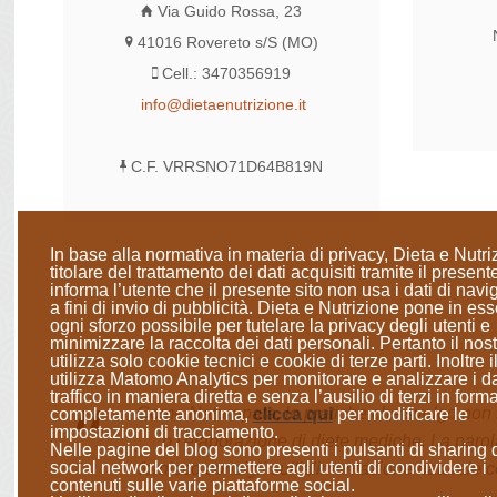
Via Guido Rossa, 23
41016 Rovereto s/S (MO)
Cell.: 3470356919
info@dietaenutrizione.it
C.F. VRRSNO71D64B819N
In base alla normativa in materia di privacy, Dieta e Nutri
titolare del trattamento dei dati acquisiti tramite il presente
informa l’utente che il presente sito
non usa i dati di nav
a fini di invio di pubblicità
. Dieta e Nutrizione
pone in ess
ogni sforzo possibile per tutelare la privacy degli utenti e
minimizzare la raccolta dei dati personali
. Pertanto il nost
utilizza solo cookie tecnici e cookie di terze parti. Inoltre il
utilizza Matomo Analytics per monitorare e analizzare i da
traffico in maniera diretta e senza l’ausilio di terzi in form
Come Naturopata, le pratiche che svolgo non so
completamente anonima
,
clicca qui
per modificare le
impostazioni di tracciamento.
o l'elaborazione di diete mediche. La parol
Nelle pagine del blog sono presenti i pulsanti di sharing 
social network per permettere agli utenti di condividere i
fornisco consigli sull'alimentazione naturale c
contenuti sulle varie piattaforme social.