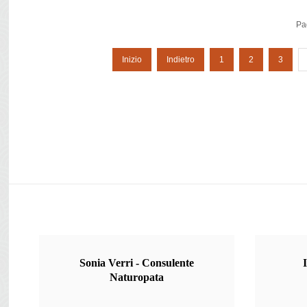
Pa
Inizio
Indietro
1
2
3
Sonia
Verri - Consulente
Naturopata