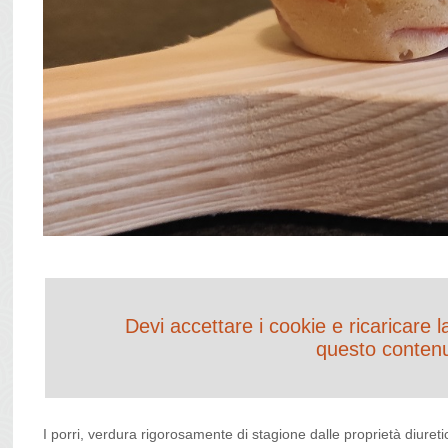
Devi accettare i cookie e ricaricare 
questo conten
I porri, verdura rigorosamente di stagione dalle proprietà diuret