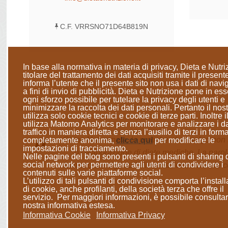
C.F. VRRSNO71D64B819N
In base alla normativa in materia di privacy, Dieta e Nutri
titolare del trattamento dei dati acquisiti tramite il presente
informa l’utente che il presente sito
non usa i dati di nav
a fini di invio di pubblicità
. Dieta e Nutrizione
pone in ess
ogni sforzo possibile per tutelare la privacy degli utenti e
minimizzare la raccolta dei dati personali
. Pertanto il nost
utilizza solo cookie tecnici e cookie di terze parti. Inoltre il
utilizza Matomo Analytics per monitorare e analizzare i da
traffico in maniera diretta e senza l’ausilio di terzi in form
Come Naturopata, le pratiche che svolgo non so
completamente anonima
,
clicca qui
per modificare le
impostazioni di tracciamento.
o l'elaborazione di diete mediche. La parol
Nelle pagine del blog sono presenti i pulsanti di sharing 
social network per permettere agli utenti di condividere i
fornisco consigli sull'alimentazione naturale c
contenuti sulle varie piattaforme social.
L’utilizzo di tali pulsanti di condivisione comporta l’instal
di cookie, anche profilanti, della società terza che offre il
servizio. Per maggiori informazioni, è possibile consultar
nostra informativa estesa.
Informativa Cookie
Informativa Privacy