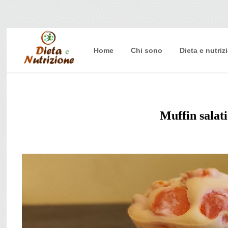
Home
Chi sono
Dieta e nutriz
Home
Chi sono
Dieta e nutrizione
Muffin salati
Intolleranze
Terapie Naturali