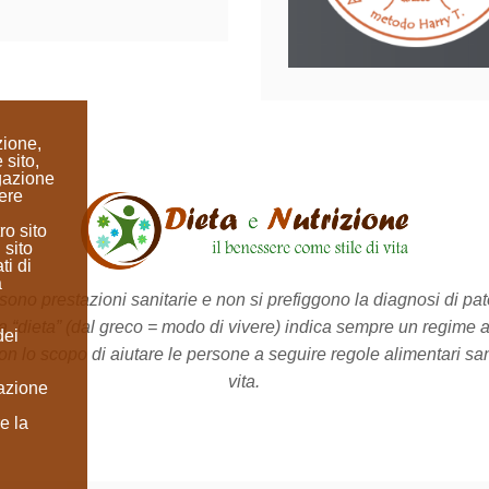
zione,
 sito,
igazione
ere
ro sito
 sito
ti di
a
no prestazioni sanitarie e non si prefiggono la diagnosi di pato
a “dieta”
(dal greco = modo di vivere)
indica sempre un regime a
dei
on lo scopo di aiutare le persone a seguire regole alimentari sane 
vita.
lazione
e la