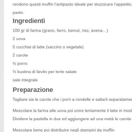
rendono questi muffin l’antipasto ideale per stuzzicare l’appetito, 
pasto.
Ingredienti
100 gr di farina (grano, farro, kamut, riso, avena…)
2 uova
5 cucchiai di latte (vaccino o vegetale)
2 carote
½ porro
½ bustina di lievito per torte salate
sale integrale
Preparazione
Tagliare sia le carote che i porri a rondelle e saltarli separata
Mescolare la farina alle uova poi unire lentamente il latte in mod
Dividere la pastella in due ed aggiungere ad una metà le carote e a
Mescolare bene poi distribuire negli stampini da muffin.