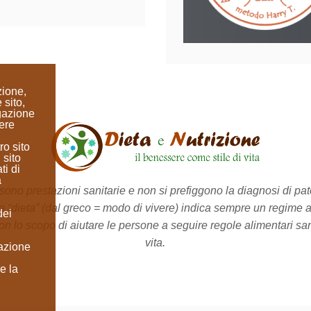
zione,
 sito,
igazione
ere
ro sito
 sito
ti di
a
no prestazioni sanitarie e non si prefiggono la diagnosi di pato
a “dieta”
(dal greco = modo di vivere)
indica sempre un regime a
dei
on lo scopo di aiutare le persone a seguire regole alimentari sane 
vita.
lazione
e la