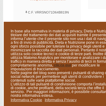
C.F. VRRSNO71D64B819N
In base alla normativa in materia di privacy, Dieta e Nutri
titolare del trattamento dei dati acquisiti tramite il presente
informa l’utente che il presente sito
non usa i dati di nav
a fini di invio di pubblicità
. Dieta e Nutrizione
pone in ess
ogni sforzo possibile per tutelare la privacy degli utenti e
minimizzare la raccolta dei dati personali
. Pertanto il nost
utilizza solo cookie tecnici e cookie di terze parti. Inoltre il
utilizza Matomo Analytics per monitorare e analizzare i da
traffico in maniera diretta e senza l’ausilio di terzi in form
Come Naturopata, le pratiche che svolgo non so
completamente anonima
,
clicca qui
per modificare le
impostazioni di tracciamento.
o l'elaborazione di diete mediche. La parol
Nelle pagine del blog sono presenti i pulsanti di sharing 
social network per permettere agli utenti di condividere i
fornisco consigli sull'alimentazione naturale c
contenuti sulle varie piattaforme social.
L’utilizzo di tali pulsanti di condivisione comporta l’instal
di cookie, anche profilanti, della società terza che offre il
servizio. Per maggiori informazioni, è possibile consultar
nostra informativa estesa.
Informativa Cookie
Informativa Privacy