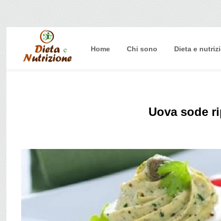
Home
Chi sono
Dieta e nutriz
Home
Chi sono
Dieta e nutrizione
Uova sode ri
Intolleranze
Terapie Naturali