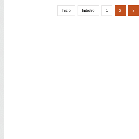
Inizio
Indietro
1
2
3