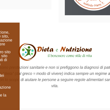
zione,
 sito,
igazione
ere
ro sito
 sito
ti di
a
no prestazioni sanitarie e non si prefiggono la diagnosi di pato
a “dieta”
(dal greco = modo di vivere)
indica sempre un regime a
dei
on lo scopo di aiutare le persone a seguire regole alimentari sane 
vita.
lazione
e la