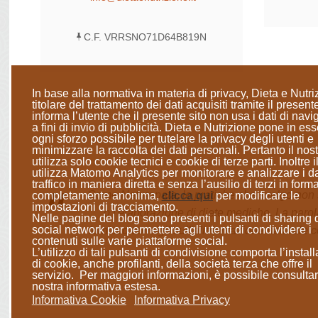
C.F. VRRSNO71D64B819N
In base alla normativa in materia di privacy, Dieta e Nutri
titolare del trattamento dei dati acquisiti tramite il presente
informa l’utente che il presente sito
non usa i dati di nav
a fini di invio di pubblicità
. Dieta e Nutrizione
pone in ess
ogni sforzo possibile per tutelare la privacy degli utenti e
minimizzare la raccolta dei dati personali
. Pertanto il nost
utilizza solo cookie tecnici e cookie di terze parti. Inoltre il
utilizza Matomo Analytics per monitorare e analizzare i da
traffico in maniera diretta e senza l’ausilio di terzi in form
Come Naturopata, le pratiche che svolgo non so
completamente anonima
,
clicca qui
per modificare le
impostazioni di tracciamento.
o l'elaborazione di diete mediche. La parol
Nelle pagine del blog sono presenti i pulsanti di sharing 
social network per permettere agli utenti di condividere i
fornisco consigli sull'alimentazione naturale c
contenuti sulle varie piattaforme social.
L’utilizzo di tali pulsanti di condivisione comporta l’instal
di cookie, anche profilanti, della società terza che offre il
servizio. Per maggiori informazioni, è possibile consultar
nostra informativa estesa.
Informativa Cookie
Informativa Privacy