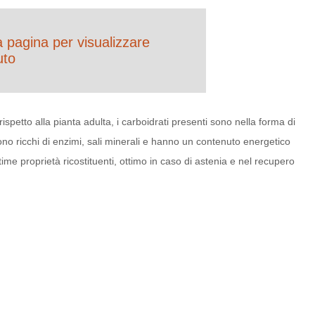
la pagina per visualizzare
uto
spetto alla pianta adulta, i carboidrati presenti sono nella forma di
ono ricchi di enzimi, sali minerali e hanno un contenuto energetico
ime proprietà ricostituenti, ottimo in caso di astenia e nel recupero