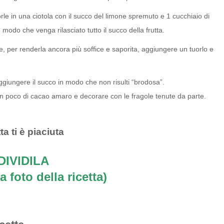
orle in una ciotola con il succo del limone spremuto e 1 cucchiaio di
odo che venga rilasciato tutto il succo della frutta.
e, per renderla ancora più soffice e saporita, aggiungere un tuorlo e
ggiungere il succo in modo che non risulti “brodosa”.
n poco di cacao amaro e decorare con le fragole tenute da parte.
ta ti è piaciuta
IVIDILA
a foto della ricetta)