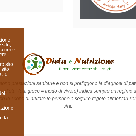
zione,
 sito,
igazione
ere
ro sito
 sito
ti di
a
no prestazioni sanitarie e non si prefiggono la diagnosi di pato
a “dieta”
(dal greco = modo di vivere)
indica sempre un regime a
dei
on lo scopo di aiutare le persone a seguire regole alimentari sane 
vita.
lazione
e la