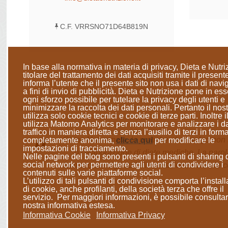
C.F. VRRSNO71D64B819N
In base alla normativa in materia di privacy, Dieta e Nutri
titolare del trattamento dei dati acquisiti tramite il presente
informa l’utente che il presente sito
non usa i dati di nav
a fini di invio di pubblicità
. Dieta e Nutrizione
pone in ess
ogni sforzo possibile per tutelare la privacy degli utenti e
minimizzare la raccolta dei dati personali
. Pertanto il nost
utilizza solo cookie tecnici e cookie di terze parti. Inoltre il
utilizza Matomo Analytics per monitorare e analizzare i da
traffico in maniera diretta e senza l’ausilio di terzi in form
Come Naturopata, le pratiche che svolgo non so
completamente anonima
,
clicca qui
per modificare le
impostazioni di tracciamento.
o l'elaborazione di diete mediche. La parol
Nelle pagine del blog sono presenti i pulsanti di sharing 
social network per permettere agli utenti di condividere i
fornisco consigli sull'alimentazione naturale c
contenuti sulle varie piattaforme social.
L’utilizzo di tali pulsanti di condivisione comporta l’instal
di cookie, anche profilanti, della società terza che offre il
servizio. Per maggiori informazioni, è possibile consultar
nostra informativa estesa.
Informativa Cookie
Informativa Privacy