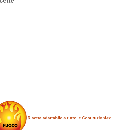
cette
Ricetta adattabile a tutte le Costituzioni>>