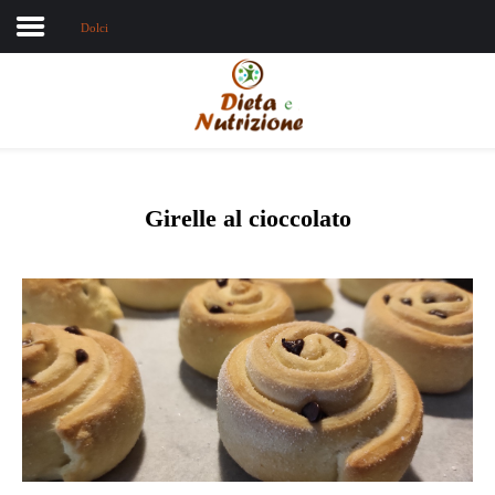
Dolci
Home
Chi sono
Dieta e nutrizione
Girelle al cioccolato
Intolleranze
Terapie Naturali