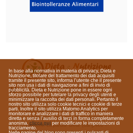
In base alla normativa in materia di privacy, Dieta e
Nutrizione, titolare del trattamento dei dati acquisiti
tramite il presente sito, informa l’utente che il presente
sito
non usa i dati di navigazione a fini di invio di
Come Naturopata, le pratiche che
pubblicità
. Dieta e Nutrizione
pone in essere ogni
sforzo possibile per tutelare la privacy degli utenti e
svolgo non sono prestazioni sanitarie e
minimizzare la raccolta dei dati personali
. Pertanto il
non si prefiggono la diagnosi di
nostro sito utilizza solo cookie tecnici e cookie di terze
parti. Inoltre il sito utilizza Matomo Analytics per
patologie specifiche, né la prescrizione
monitorare e analizzare i dati di traffico in maniera
di farmaci o l'elaborazione di diete
diretta e senza l’ausilio di terzi in forma completamente
anonima
,
clicca qui
per modificare le impostazioni di
mediche. La parola “dieta”
(dal greco =
tracciamento.
modo di vivere)
indica sempre un
Nelle pagine del blog sono presenti i pulsanti di