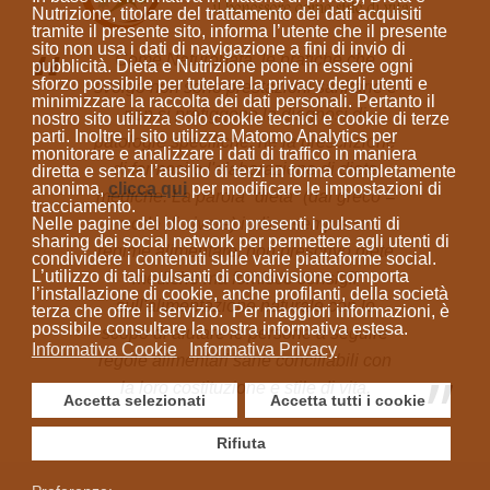
Nutrizione, titolare del trattamento dei dati acquisiti
tramite il presente sito, informa l’utente che il presente
sito
non usa i dati di navigazione a fini di invio di
Come Naturopata, le pratiche che
pubblicità
. Dieta e Nutrizione
pone in essere ogni
sforzo possibile per tutelare la privacy degli utenti e
svolgo non sono prestazioni sanitarie e
minimizzare la raccolta dei dati personali
. Pertanto il
non si prefiggono la diagnosi di
nostro sito utilizza solo cookie tecnici e cookie di terze
parti. Inoltre il sito utilizza Matomo Analytics per
patologie specifiche, né la prescrizione
monitorare e analizzare i dati di traffico in maniera
di farmaci o l'elaborazione di diete
diretta e senza l’ausilio di terzi in forma completamente
anonima
,
clicca qui
per modificare le impostazioni di
mediche. La parola “dieta”
(dal greco =
tracciamento.
Nelle pagine del blog sono presenti i pulsanti di
modo di vivere)
indica sempre un
sharing dei social network per permettere agli utenti di
regime alimentare; non prescrivo diete
condividere i contenuti sulle varie piattaforme social.
L’utilizzo di tali pulsanti di condivisione comporta
mediche ma fornisco consigli
l’installazione di cookie, anche profilanti, della società
sull'alimentazione naturale con lo
terza che offre il servizio. Per maggiori informazioni, è
possibile consultare la nostra informativa estesa.
scopo di aiutare le persone a seguire
Informativa Cookie
Informativa Privacy
regole alimentari sane conciliabili con
la loro costituzione e stile di vita.
Accetta selezionati
Accetta tutti i cookie
Rifiuta