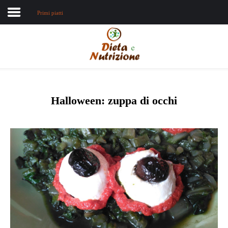
Primi piatti
Home
Chi sono
Dieta e nutrizione
Halloween: zuppa di occhi
Intolleranze
Terapie Naturali