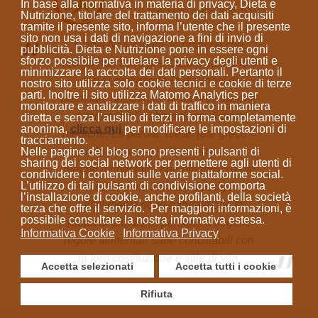
In base alla normativa in materia di privacy, Dieta e
Nutrizione, titolare del trattamento dei dati acquisiti
tramite il presente sito, informa l’utente che il presente
sito
non usa i dati di navigazione a fini di invio di
Come Naturopata, le pratiche che
pubblicità
. Dieta e Nutrizione
pone in essere ogni
sforzo possibile per tutelare la privacy degli utenti e
svolgo non sono prestazioni sanitarie e
minimizzare la raccolta dei dati personali
. Pertanto il
non si prefiggono la diagnosi di
nostro sito utilizza solo cookie tecnici e cookie di terze
parti. Inoltre il sito utilizza Matomo Analytics per
patologie specifiche, né la prescrizione
monitorare e analizzare i dati di traffico in maniera
di farmaci o l'elaborazione di diete
diretta e senza l’ausilio di terzi in forma completamente
anonima
,
clicca qui
per modificare le impostazioni di
mediche. La parola “dieta”
(dal greco =
tracciamento.
modo di vivere)
indica sempre un
Nelle pagine del blog sono presenti i pulsanti di
sharing dei social network per permettere agli utenti di
regime alimentare; non prescrivo diete
condividere i contenuti sulle varie piattaforme social.
L’utilizzo di tali pulsanti di condivisione comporta
mediche ma fornisco consigli
l’installazione di cookie, anche profilanti, della società
sull'alimentazione naturale con lo
terza che offre il servizio. Per maggiori informazioni, è
possibile consultare la nostra informativa estesa.
scopo di aiutare le persone a seguire
Informativa Cookie
Informativa Privacy
regole alimentari sane conciliabili con
la loro costituzione e stile di vita.
Accetta selezionati
Accetta tutti i cookie
Rifiuta