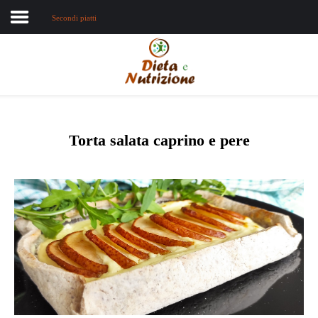
Secondi piatti
Home
Chi sono
Dieta e nutrizione
Torta salata caprino e pere
Intolleranze
Terapie Naturali