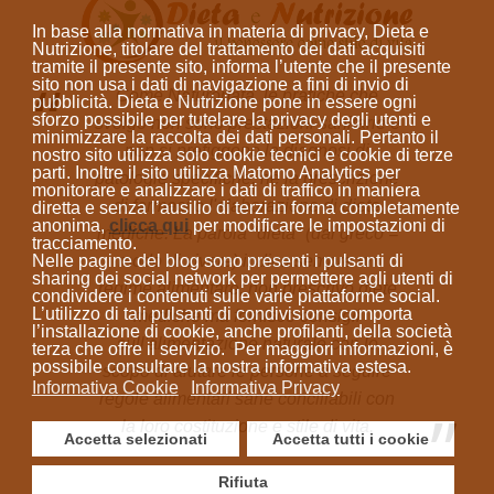
In base alla normativa in materia di privacy, Dieta e
Nutrizione, titolare del trattamento dei dati acquisiti
tramite il presente sito, informa l’utente che il presente
sito
non usa i dati di navigazione a fini di invio di
Come Naturopata, le pratiche che
pubblicità
. Dieta e Nutrizione
pone in essere ogni
sforzo possibile per tutelare la privacy degli utenti e
svolgo non sono prestazioni sanitarie e
minimizzare la raccolta dei dati personali
. Pertanto il
non si prefiggono la diagnosi di
nostro sito utilizza solo cookie tecnici e cookie di terze
parti. Inoltre il sito utilizza Matomo Analytics per
patologie specifiche, né la prescrizione
monitorare e analizzare i dati di traffico in maniera
di farmaci o l'elaborazione di diete
diretta e senza l’ausilio di terzi in forma completamente
anonima
,
clicca qui
per modificare le impostazioni di
mediche. La parola “dieta”
(dal greco =
tracciamento.
Nelle pagine del blog sono presenti i pulsanti di
modo di vivere)
indica sempre un
sharing dei social network per permettere agli utenti di
regime alimentare; non prescrivo diete
condividere i contenuti sulle varie piattaforme social.
L’utilizzo di tali pulsanti di condivisione comporta
mediche ma fornisco consigli
l’installazione di cookie, anche profilanti, della società
sull'alimentazione naturale con lo
terza che offre il servizio. Per maggiori informazioni, è
possibile consultare la nostra informativa estesa.
scopo di aiutare le persone a seguire
Informativa Cookie
Informativa Privacy
regole alimentari sane conciliabili con
la loro costituzione e stile di vita.
Accetta selezionati
Accetta tutti i cookie
Rifiuta