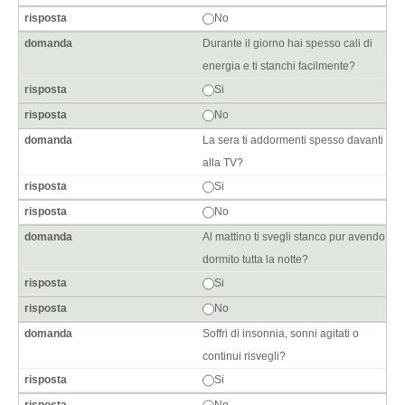
No
Durante il giorno hai spesso cali di
energia e ti stanchi facilmente?
Si
No
La sera ti addormenti spesso davanti
alla TV?
Si
No
Al mattino ti svegli stanco pur avendo
dormito tutta la notte?
Si
No
Soffri di insonnia, sonni agitati o
continui risvegli?
Si
No