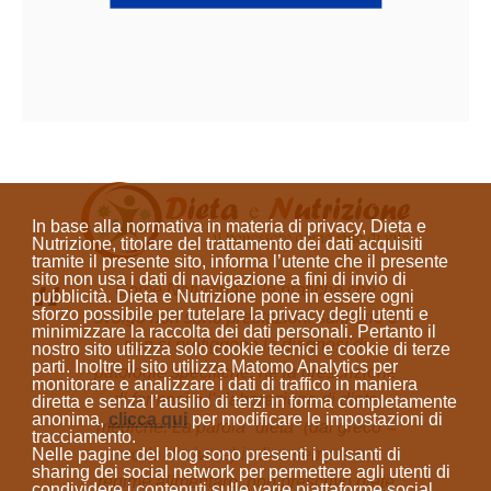
In base alla normativa in materia di privacy, Dieta e
Nutrizione, titolare del trattamento dei dati acquisiti
tramite il presente sito, informa l’utente che il presente
sito
non usa i dati di navigazione a fini di invio di
Come Naturopata, le pratiche che
pubblicità
. Dieta e Nutrizione
pone in essere ogni
sforzo possibile per tutelare la privacy degli utenti e
svolgo non sono prestazioni sanitarie e
minimizzare la raccolta dei dati personali
. Pertanto il
non si prefiggono la diagnosi di
nostro sito utilizza solo cookie tecnici e cookie di terze
parti. Inoltre il sito utilizza Matomo Analytics per
patologie specifiche, né la prescrizione
monitorare e analizzare i dati di traffico in maniera
di farmaci o l'elaborazione di diete
diretta e senza l’ausilio di terzi in forma completamente
anonima
,
clicca qui
per modificare le impostazioni di
mediche. La parola “dieta”
(dal greco =
tracciamento.
Nelle pagine del blog sono presenti i pulsanti di
modo di vivere)
indica sempre un
sharing dei social network per permettere agli utenti di
regime alimentare; non prescrivo diete
condividere i contenuti sulle varie piattaforme social.