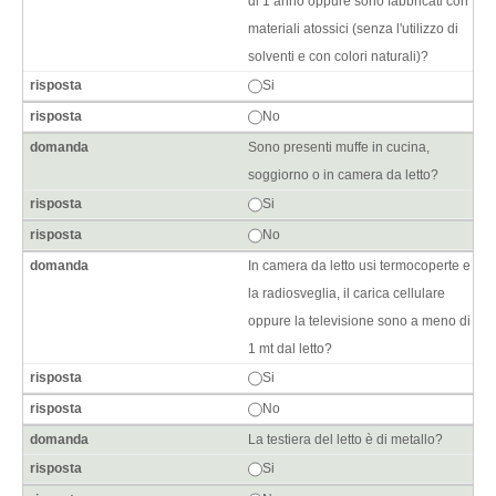
di 1 anno oppure sono fabbricati con
materiali atossici (senza l'utilizzo di
solventi e con colori naturali)?
Si
No
Sono presenti muffe in cucina,
soggiorno o in camera da letto?
Si
No
In camera da letto usi termocoperte e
la radiosveglia, il carica cellulare
oppure la televisione sono a meno di
1 mt dal letto?
Si
No
La testiera del letto è di metallo?
Si