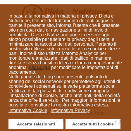
In base alla normativa in materia di privacy, Dieta e
Nutrizione, titolare del trattamento dei dati acquisiti
tramite il presente sito, informa l’utente che il presente
sito
non usa i dati di navigazione a fini di invio di
Come Naturopata, le pratiche che
pubblicità
. Dieta e Nutrizione
pone in essere ogni
sforzo possibile per tutelare la privacy degli utenti e
svolgo non sono prestazioni sanitarie e
minimizzare la raccolta dei dati personali
. Pertanto il
non si prefiggono la diagnosi di
nostro sito utilizza solo cookie tecnici e cookie di terze
parti. Inoltre il sito utilizza Matomo Analytics per
patologie specifiche, né la prescrizione
monitorare e analizzare i dati di traffico in maniera
di farmaci o l'elaborazione di diete
diretta e senza l’ausilio di terzi in forma completamente
anonima
,
clicca qui
per modificare le impostazioni di
mediche. La parola “dieta”
(dal greco =
tracciamento.
modo di vivere)
indica sempre un
Nelle pagine del blog sono presenti i pulsanti di
sharing dei social network per permettere agli utenti di
regime alimentare; non prescrivo diete
condividere i contenuti sulle varie piattaforme social.
L’utilizzo di tali pulsanti di condivisione comporta
mediche ma fornisco consigli
l’installazione di cookie, anche profilanti, della società
sull'alimentazione naturale con lo
terza che offre il servizio. Per maggiori informazioni, è
possibile consultare la nostra informativa estesa.
scopo di aiutare le persone a seguire
Informativa Cookie
Informativa Privacy
regole alimentari sane conciliabili con
la loro costituzione e stile di vita.
Accetta selezionati
Accetta tutti i cookie