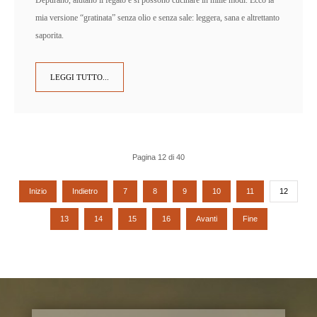
mia versione “gratinata” senza olio e senza sale: leggera, sana e altrettanto
saporita.
LEGGI TUTTO...
Pagina 12 di 40
Inizio
Indietro
7
8
9
10
11
12
13
14
15
16
Avanti
Fine