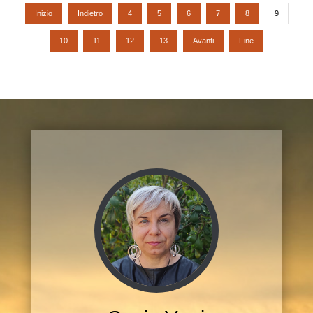
Inizio
Indietro
4
5
6
7
8
9
10
11
12
13
Avanti
Fine