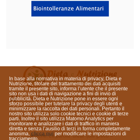
In base alla normativa in materia di privacy, Dieta e
Nutrizione, titolare del trattamento dei dati acquisiti
tramite il presente sito, informa l’utente che il presente
sito
non usa i dati di navigazione a fini di invio di
Come Naturopata, le pratiche che
pubblicità
. Dieta e Nutrizione
pone in essere ogni
sforzo possibile per tutelare la privacy degli utenti e
svolgo non sono prestazioni sanitarie e
minimizzare la raccolta dei dati personali
. Pertanto il
non si prefiggono la diagnosi di
nostro sito utilizza solo cookie tecnici e cookie di terze
parti. Inoltre il sito utilizza Matomo Analytics per
patologie specifiche, né la prescrizione
monitorare e analizzare i dati di traffico in maniera
di farmaci o l'elaborazione di diete
diretta e senza l’ausilio di terzi in forma completamente
anonima
,
clicca qui
per modificare le impostazioni di
mediche. La parola “dieta”
(dal greco =
tracciamento.