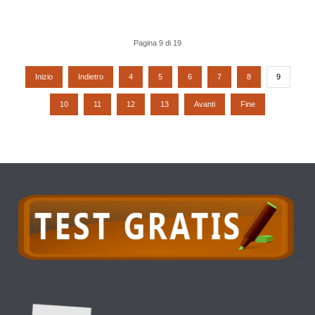
Pagina 9 di 19
Inizio
Indietro
4
5
6
7
8
9
10
11
12
13
Avanti
Fine