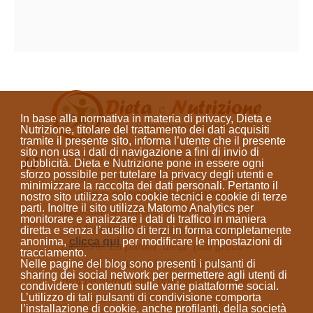
In base alla normativa in materia di privacy, Dieta e
Nutrizione, titolare del trattamento dei dati acquisiti
tramite il presente sito, informa l’utente che il presente
sito
non usa i dati di navigazione a fini di invio di
Come Naturopata, le pratiche che
pubblicità
. Dieta e Nutrizione
pone in essere ogni
sforzo possibile per tutelare la privacy degli utenti e
svolgo non sono prestazioni sanitarie e
minimizzare la raccolta dei dati personali
. Pertanto il
non si prefiggono la diagnosi di
nostro sito utilizza solo cookie tecnici e cookie di terze
parti. Inoltre il sito utilizza Matomo Analytics per
patologie specifiche, né la prescrizione
monitorare e analizzare i dati di traffico in maniera
di farmaci o l'elaborazione di diete
diretta e senza l’ausilio di terzi in forma completamente
anonima
,
clicca qui
per modificare le impostazioni di
mediche. La parola “dieta”
(dal greco =
tracciamento.
modo di vivere)
indica sempre un
Nelle pagine del blog sono presenti i pulsanti di
sharing dei social network per permettere agli utenti di
regime alimentare; non prescrivo diete
condividere i contenuti sulle varie piattaforme social.
L’utilizzo di tali pulsanti di condivisione comporta
mediche ma fornisco consigli
l’installazione di cookie, anche profilanti, della società