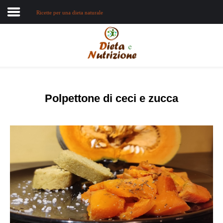
Ricette per una dieta naturale
Home
Chi sono
Dieta e nutrizione
Polpettone di ceci e zucca
Intolleranze
Terapie Naturali